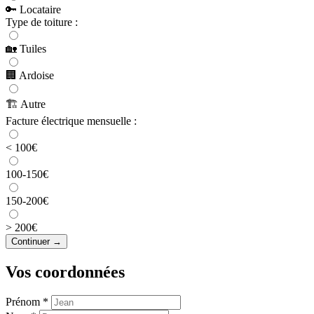
🔑
Locataire
Type de toiture :
🏡
Tuiles
🏢
Ardoise
🏗️
Autre
Facture électrique mensuelle :
< 100€
100-150€
150-200€
> 200€
Continuer →
Vos coordonnées
Prénom *